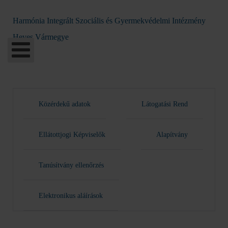
Harmónia Integrált Szociális és Gyermekvédelmi Intézmény
Heves Vármegye
Közérdekű adatok
Látogatási Rend
Ellátottjogi Képviselők
Alapítvány
Tanúsítvány ellenőrzés
Elektronikus aláírások