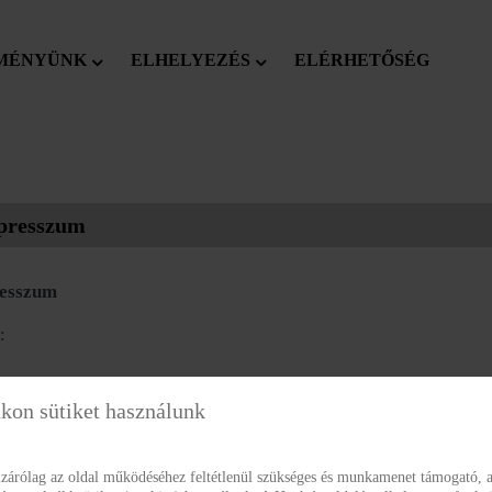
MÉNYÜNK
ELHELYEZÉS
ELÉRHETŐSÉG
presszum
esszum
:
S MEGYEI HARMÓNIA EGYESÍTETT SZOCIÁLIS INTÉZMÉ
kon sütiket használunk
szti:
zárólag az oldal működéséhez feltétlenül szükséges és munkamenet támogató, a