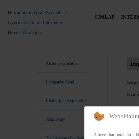
Harmónia Integrált Szociális és
CÍMLAP
INTÉZ
Gyermekvédelmi Intézmény
Heves Vármegye
Im
Közérdekű adatok
Impr
Látogatási Rend
Kiadó
Ellátottjogi Képviselők
HEVE
Weboldalun
Alapítvány
Szerke
A heves-harmonia.hu-n ki
Tanúsítvány ellenőrzés